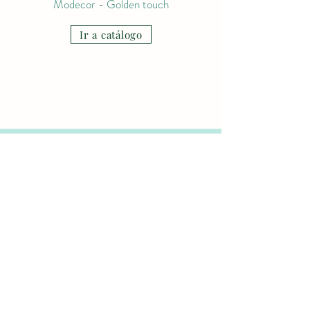
Modecor - Golden touch
Ir a catálogo
Contacto
627462425
Javier Font
jfcvalencia@gmail.com
C/ de Tomás Sanz, 16. Mislata
(Valencia)